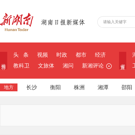
头 条
视频
时政
都市
经济
推 荐
省 直
教科卫
文旅体
湘问
新湘评论
长沙
衡阳
株洲
湘潭
邵阳
地方