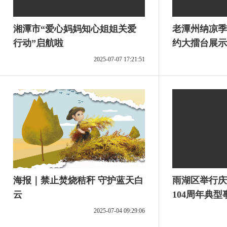
湘潭市“爱心妈妈知心姐姐关爱
老潭州纳凉季
行动”启航啦
约大擂台展示
2025-07-07 17:21:51
海报｜禁止焚烧秸秆 守护蓝天白
雨湖区举行庆
云
104周年典
2025-07-04 09:29:06