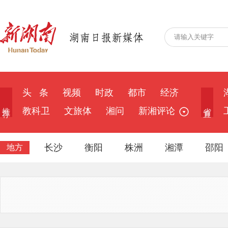
头 条
视频
时政
都市
经济
推 荐
省 直
教科卫
文旅体
湘问
新湘评论
长沙
衡阳
株洲
湘潭
邵阳
地方