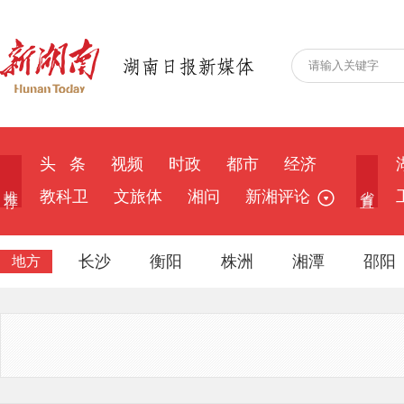
头 条
视频
时政
都市
经济
推 荐
省 直
教科卫
文旅体
湘问
新湘评论
长沙
衡阳
株洲
湘潭
邵阳
地方