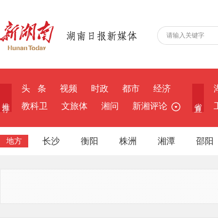
头 条
视频
时政
都市
经济
推 荐
省 直
教科卫
文旅体
湘问
新湘评论
长沙
衡阳
株洲
湘潭
邵阳
地方