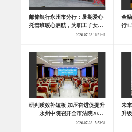
邮储银行永州市分行：暑期爱心
金融
托管班暖心启航，为职工子女打
行1
造“多彩假期”
级
2026-07-28 16:21:41
研判质效补短板 加压奋进促提升
未来
——永州中院召开全市法院2026
升级
年上半年审判质效调度暨重点工
2026-07-28 15:53:31
作推进会