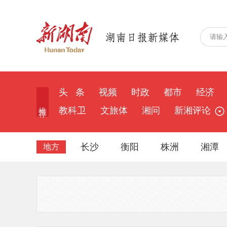
头 条
视频
时政
都市
经济
推 荐
教科卫
文旅体
湘问
新湘评论
长沙
衡阳
株洲
湘潭
地方