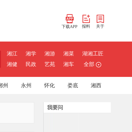
报料
关于
下载APP
湘江
湘学
湘游
湘菜
湖湘工匠
湘健
民政
艺苑
湘车
全部
郴州
永州
怀化
娄底
湘西
我要问