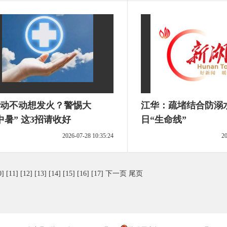
动不动想发火？警惕大
江华：疏堵结合防溺
中暑” 这3招请收好
日“生命线”
2026-07-28 10:35:24
20
0]
[11]
[12]
[13]
[14]
[15]
[16]
[17]
下一页
尾页