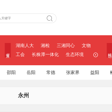
湖南人大
湘检
三湘同心
文物
省 直
精 选
工会
长株潭一体化
生态环境
邵阳
岳阳
常德
张家界
益阳
永州