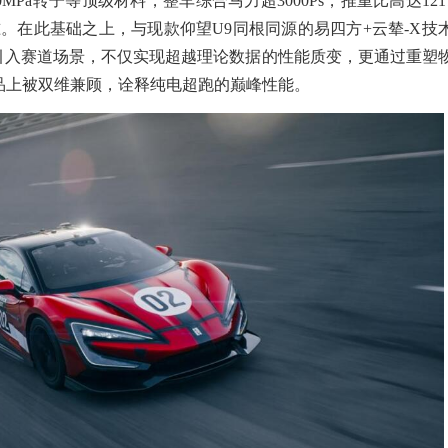
0MPa转子等顶级材料，
整车综合马力超3000Ps
，推重比高达121
准。在此基础之上，与现款仰望U9同根同源的易四方+云辇-X技
”引入赛道场景，不仅实现超越理论数据的性能质变，更通过重塑
品上被双维兼顾
，诠释纯电超跑的巅峰性能。