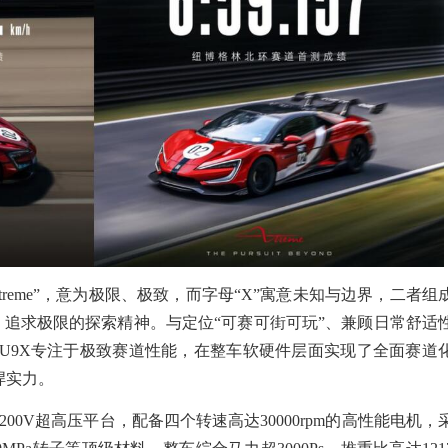
treme”，意为极限、极致，而字母“X”寓意未知与边界，二者组
破边界、追求极限的探索精神。与定位“可赛可街可玩”、兼顾日常舒适
望U9X专注于极致赛道性能，在整车软硬件层面实现了全面赛道
悍实力。
200V超高压平台
，配备四个转速高达
30000rpm的高性能电机
，