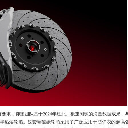
要求，仰望团队基于2024年纽北、极速测试的海量数据成果，
GTR² ᴾᴿᴼ半热熔轮胎。这套赛道级轮胎采用了广泛应用于防弹衣的超高