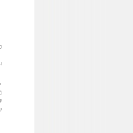
却
，
和
中
同
望
仰