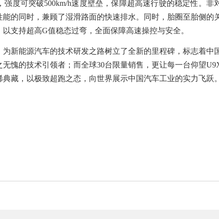
强度可突破500km/h速度壁垒，保障超高速行驶的稳定性。非
性能的同时，兼顾了湿滑路面的快速排水。同时，胎圈至胎侧的
，以支持超高G值稳态过弯，全面保障高速操控与安全。
破，为新能源汽车的技术研发之路树立了全新的里程碑，标志着中
无愧的技术引领者；而全球30台限量销售，更让每一台仰望U9
稀典藏，以极致超跑之态，向世界展示中国汽车工业的实力飞跃