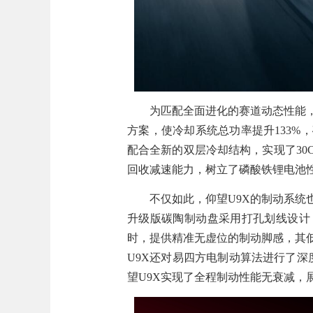
为匹配全面进化的赛道动态性能，
方案，使冷却系统总功率提升133
配合全新的双层冷却结构，实现了
3
回收减速能力，树立了磷酸铁锂电池
不仅如此，仰望U9X的制动系统
升级版碳陶制动盘采用打孔划线设计
时，提供精准无虚位的制动脚感，其
U9X还对易四方电制动算法进行了深
望U9X实现了
全程制动性能无衰减
，