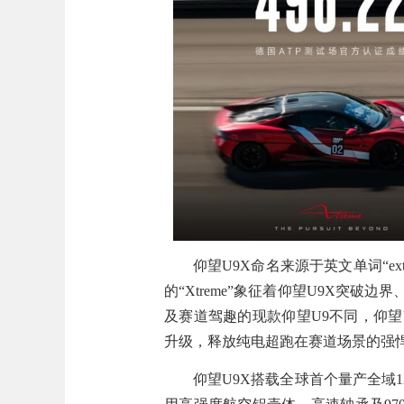
仰望U9X命名来源于英文单词“ex
的“Xtreme”象征着仰望U9X突
及赛道驾趣的现款仰望U9不同，仰
升级，释放纯电超跑在赛道场景的强
仰望U9X搭载
全球首个量产全域1