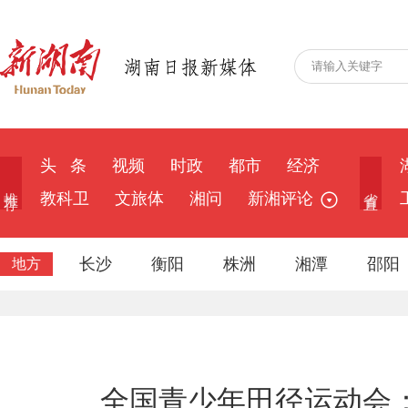
头 条
视频
时政
都市
经济
推 荐
省 直
教科卫
文旅体
湘问
新湘评论
长沙
衡阳
株洲
湘潭
邵阳
地方
全国青少年田径运动会