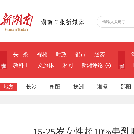
头 条
视频
时政
都市
经济
推 荐
省 直
教科卫
文旅体
湘问
新湘评论
长沙
衡阳
株洲
湘潭
邵阳
地方
15-25岁女性超10%