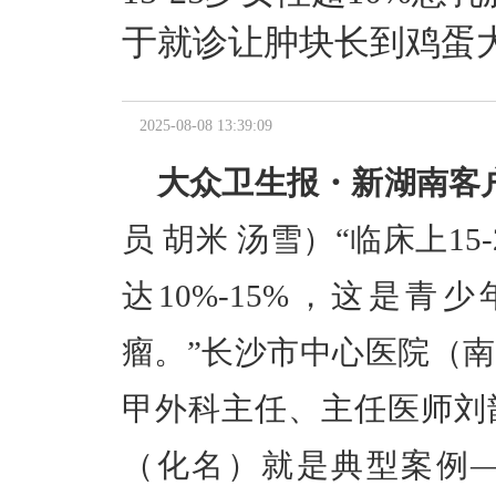
于就诊让肿块长到鸡蛋大
2025-08-08 13:39:09
大众卫生报・新湖南客户
员 胡米 汤雪）
“临床上1
达10%-15%，这是
瘤。”长沙市中心医院（
甲外科主任、主任医师刘
（化名）就是典型案例