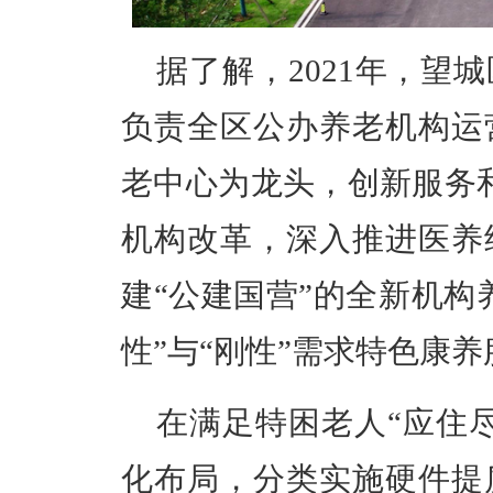
据了解，
2021
年，望城
负责全区公办养老机构运
老中心为龙头，创新服务
机构改革，深入推进医养
建
“
公建国营
”
的全新机构
性
”
与
“
刚性
”
需求特色康养
在满足特困老人
“
应住
化布局，分类实施硬件提