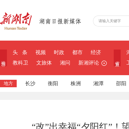
头 条
视频
时政
都市
经济
推 荐
省 直
教科卫
文旅体
湘问
新湘评论
长沙
衡阳
株洲
湘潭
邵阳
地方
“改”出幸福“夕阳红”