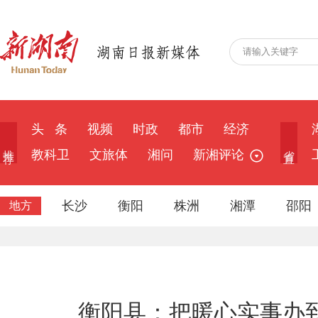
头 条
视频
时政
都市
经济
推 荐
省 直
教科卫
文旅体
湘问
新湘评论
长沙
衡阳
株洲
湘潭
邵阳
地方
衡阳县：把暖心实事办