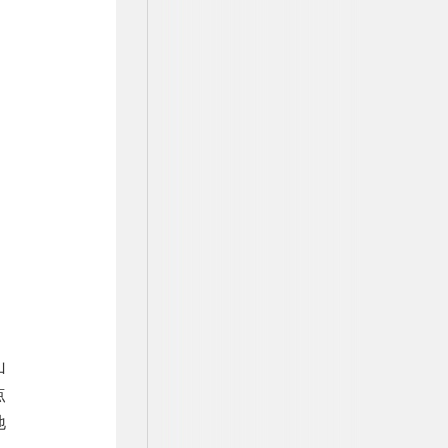
山
点
地