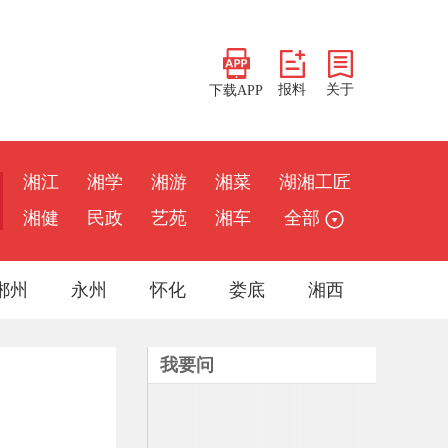
报料
关于
下载APP
湘江
湘学
湘游
湘菜
湖湘工匠
湘健
民政
艺苑
湘车
全部
郴州
永州
怀化
娄底
湘西
我要问
康