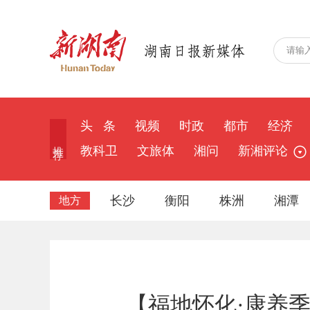
头 条
视频
时政
都市
经济
推 荐
教科卫
文旅体
湘问
新湘评论
长沙
衡阳
株洲
湘潭
地方
【福地怀化·康养