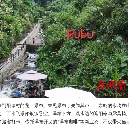
，来到阳塘村的龙口瀑布。未见瀑布，先闻其声——轰鸣的水响在
之，百米飞瀑如银练悬空。瀑布下方，溪水边的遮阳伞与露营椅
多游客打卡。依托瀑布开发的“瀑布咖啡”等新业态，不仅带火当