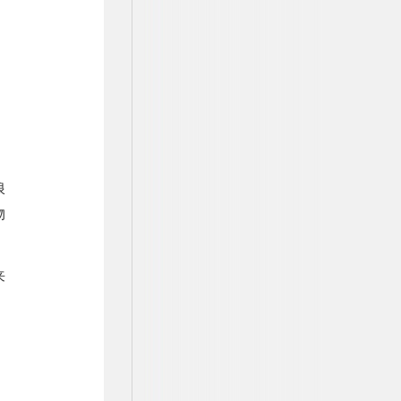
浪
物
来
，