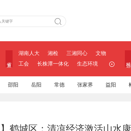
湖南人大
湘检
三湘同心
文物
省 直
精 选
工会
长株潭一体化
生态环境
邵阳
岳阳
常德
张家界
益阳
季】鹤城区：清凉经济激活山水