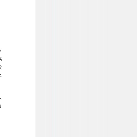
敬
续
役
参
人
言