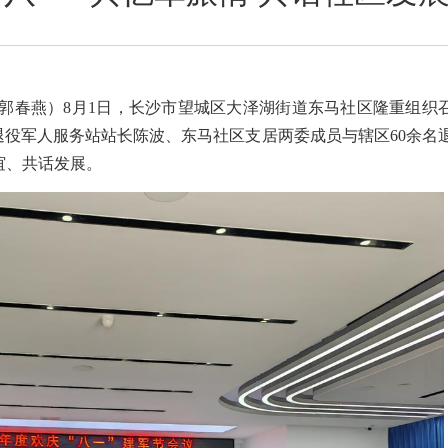
郭春燕）
8月1日，
长沙市望城区大泽湖街道
东马社区隆重组织
退役军人服务站站长陈波、东马社区支居两委成员与辖区
60余名
谊、共话发展。