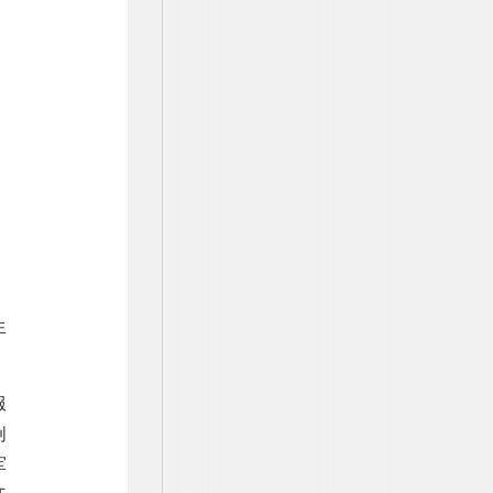
生
服
创
军