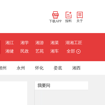
报料
关于
下载APP
湘江
湘学
湘游
湘菜
湖湘工匠
湘健
民政
艺苑
湘车
全部
郴州
永州
怀化
娄底
湘西
我要问
展