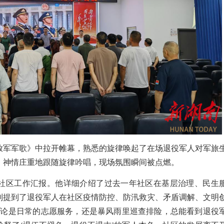
放军军歌》中拉开帷幕，熟悉的旋律唤起了在场退役军人对军旅
，神情庄重地
跟随
旋律
吟
唱，现场氛围瞬间被点燃。
社区工作汇报。他详细介绍了过去一年社区在基层治理、民生
别提到了退役军人在社区疫情防控、防汛救灾、矛盾调解、文明
无论是
日常的志愿服务
，还是暴
风
雨里巡查排险，总能看到退役