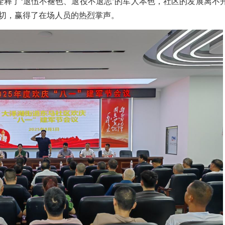
诠释了
‘退伍不褪色、退役不退志’的军人本色，社区的发展离不
恳切，赢得了在场人员的热烈掌声。