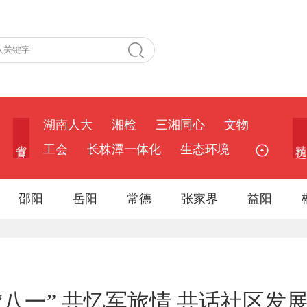
湖南人大
湘检
三湘同心
文物
省 直
精 选
工会
长株潭一体化
生态环境
邵阳
岳阳
常德
张家界
益阳
八一” 共忆军旅情 共话社区发