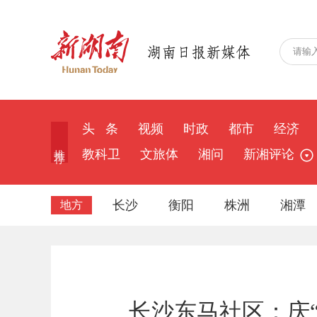
头 条
视频
时政
都市
经济
推 荐
教科卫
文旅体
湘问
新湘评论
长沙
衡阳
株洲
湘潭
地方
长沙东马社区：庆“