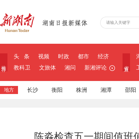
头 条
视频
时政
都市
经济
推 荐
省 直
教科卫
文旅体
湘问
新湘评论
长沙
衡阳
株洲
湘潭
邵阳
地方
陈淼检查五一期间值班