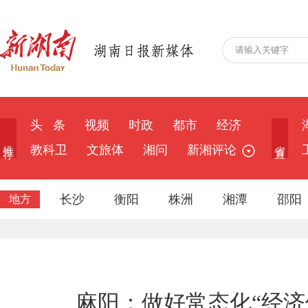
头 条
视频
时政
都市
经济
推 荐
省 直
教科卫
文旅体
湘问
新湘评论
长沙
衡阳
株洲
湘潭
邵阳
地方
麻阳：做好常态化“经济