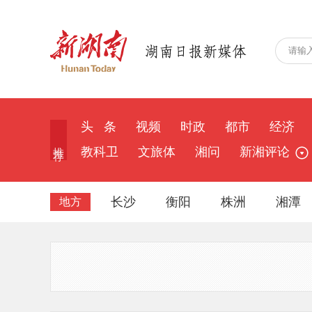
头 条
视频
时政
都市
经济
推 荐
教科卫
文旅体
湘问
新湘评论
长沙
衡阳
株洲
湘潭
地方