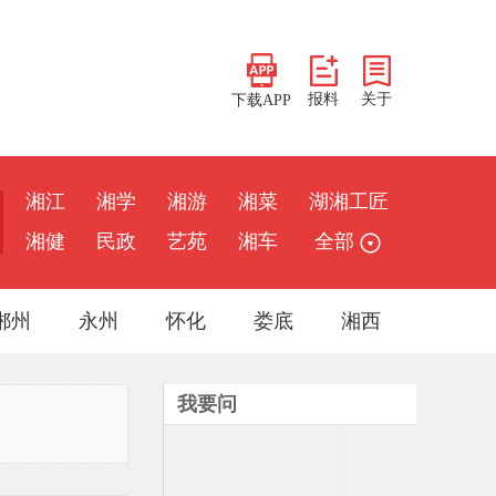
报料
关于
下载APP
湘江
湘学
湘游
湘菜
湖湘工匠
湘健
民政
艺苑
湘车
全部
郴州
永州
怀化
娄底
湘西
我要问