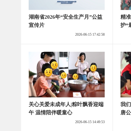
湖南省2026年“安全生产月”公益
精准
宣传片
护“
局单
2026-06-15 17:42:58
访纪
关心关爱未成年人|粽叶飘香迎端
我们
午 温情陪伴暖童心
唐公
务“
2026-06-15 14:49:53