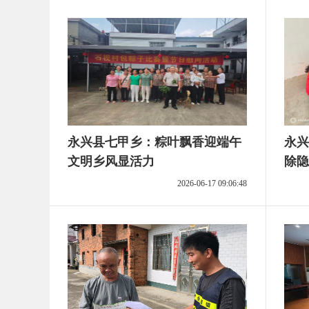
永兴县七甲乡：粽叶飘香迎端午
永兴
文明乡风显活力
除隐
2026-06-17 09:06:48