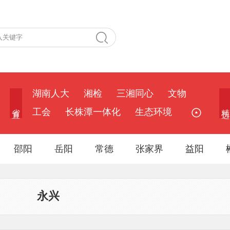
湖南人大
湘检
三湘同心
文物
省 直
精 选
工会
长株潭一体化
生态环境
邵阳
岳阳
常德
张家界
益阳
永兴