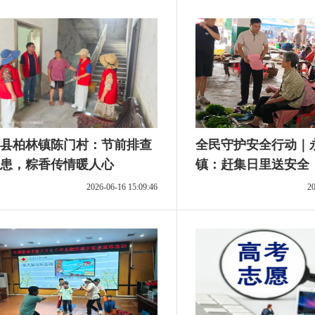
县柏林镇陈门村：节前排查
全民守护安全行动｜
患，粽香传情暖人心
镇：赶集日里送安全
牢平安防线
2026-06-16 15:09:46
20