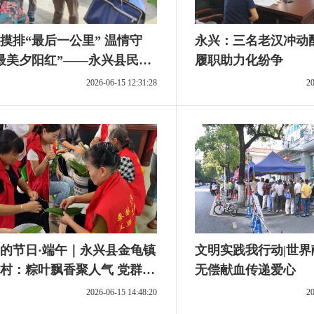
摸排“最后一公里” 温情守
永兴：三名老汉冲动
最美夕阳红”——永兴县民政
履职助力化纷争
位联合油麻镇适老化改造回
2026-06-15 12:31:28
20
实
的节日·端午｜永兴县金龟镇
文明实践我行动|世
村：粽叶飘香聚人气 党群服
无偿献血传递爱心
零距离”
2026-06-15 14:48:20
20