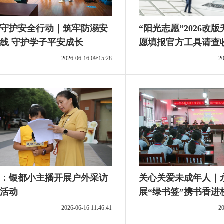
守护安全行动｜筑牢防溺安
“阳光志愿”2026改
线 守护学子平安成长
愿填报官方工具请查
2026-06-16 09:15:28
20
：银都小主播开展户外采访
关心关爱未成年人｜
活动
展“绿书签”携书香进
动
2026-06-16 11:46:41
20