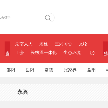
湖南人大
湘检
三湘同心
文物
省 直
精 选
工会
长株潭一体化
生态环境
邵阳
岳阳
常德
张家界
益阳
永兴