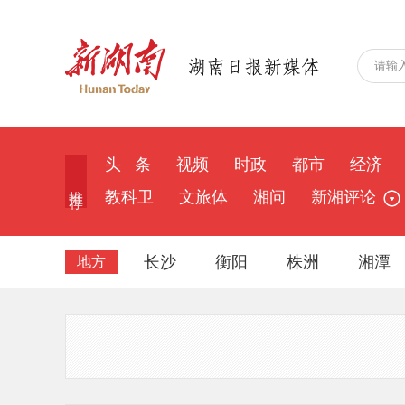
头 条
视频
时政
都市
经济
推 荐
教科卫
文旅体
湘问
新湘评论
长沙
衡阳
株洲
湘潭
地方