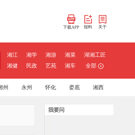
报料
关于
下载APP
湘江
湘学
湘游
湘菜
湖湘工匠
湘健
民政
艺苑
湘车
全部
郴州
永州
怀化
娄底
湘西
我要问