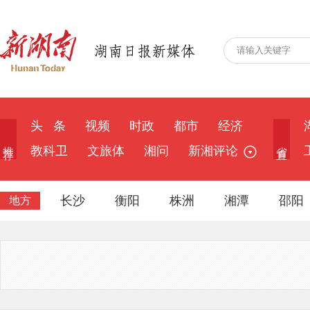
头 条
视频
时政
都市
经济
推 荐
省 直
教科卫
文旅体
湘问
新湘评论
长沙
衡阳
株洲
湘潭
邵阳
地方