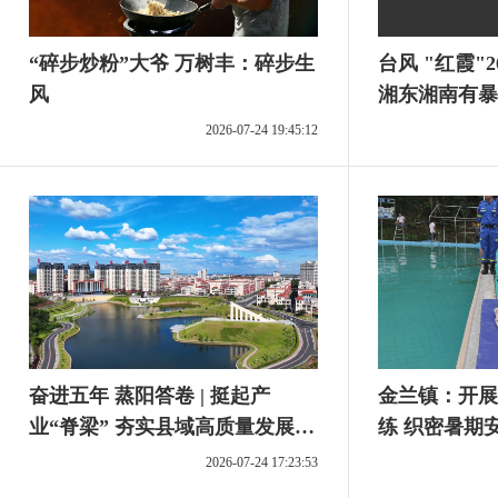
“碎步炒粉”大爷 万树丰：碎步生
台风 "红霞"
风
湘东湘南有暴
2026-07-24 19:45:12
奋进五年 蒸阳答卷 | 挺起产
金兰镇：开展
业“脊梁” 夯实县域高质量发展硬
练 织密暑期
支撑
2026-07-24 17:23:53