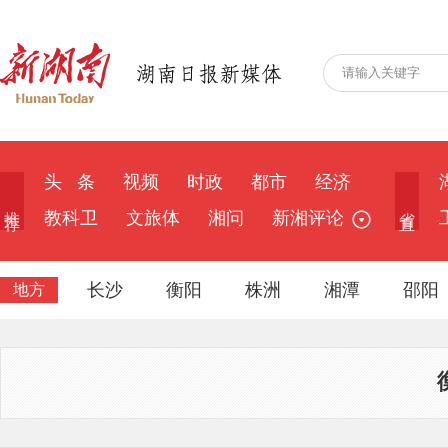
头 条
视频
时政
都市
经济
推 荐
省 直
教科卫
文旅体
湘问
新湘评论
长沙
衡阳
株洲
湘潭
邵阳
地方