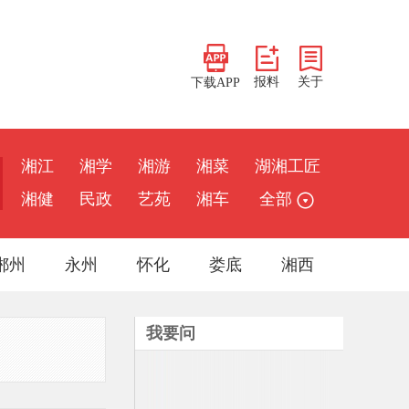
报料
关于
下载APP
湘江
湘学
湘游
湘菜
湖湘工匠
湘健
民政
艺苑
湘车
全部
郴州
永州
怀化
娄底
湘西
我要问