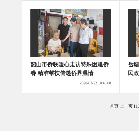
韶山市侨联暖心走访特殊困难侨
岳塘
眷 精准帮扶传递侨界温情
民政
2026-07-22 10:43:08
首页
上一页
[1