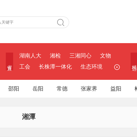
湖南人大
湘检
三湘同心
文物
省 直
精 选
工会
长株潭一体化
生态环境
邵阳
岳阳
常德
张家界
益阳
湘潭