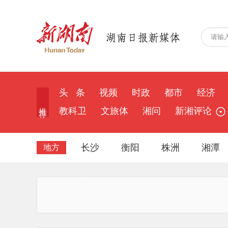
头 条
视频
时政
都市
经济
推 荐
教科卫
文旅体
湘问
新湘评论
长沙
衡阳
株洲
湘潭
地方