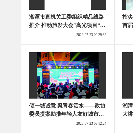
湘潭市直机关工委组织精品线路
指尖
推介 推动旅发大会“高光项目”变
首届
党团活动“实景课堂”
2026-07-23 09:29:32
倾一城诚意 聚青春活水——政协
湘潭
委员提案助推年轻人友好城市建
大讲
设
2026-07-23 09:12:24