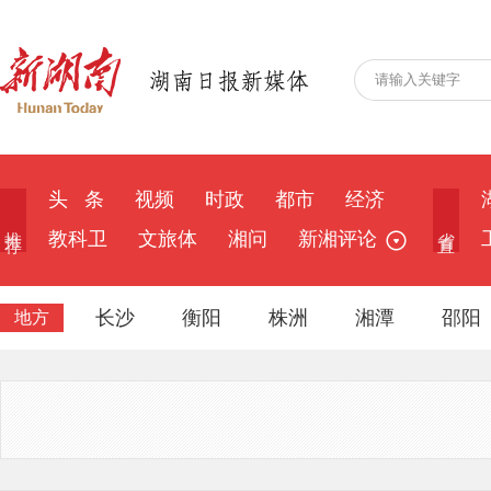
头 条
视频
时政
都市
经济
推 荐
省 直
教科卫
文旅体
湘问
新湘评论
长沙
衡阳
株洲
湘潭
邵阳
地方