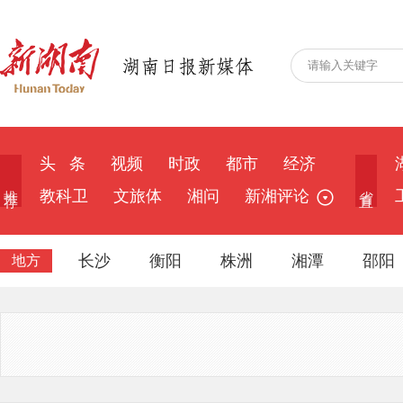
头 条
视频
时政
都市
经济
推 荐
省 直
教科卫
文旅体
湘问
新湘评论
长沙
衡阳
株洲
湘潭
邵阳
地方