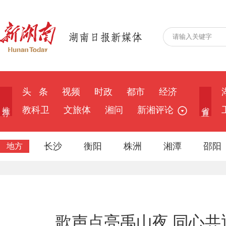
头 条
视频
时政
都市
经济
推 荐
省 直
教科卫
文旅体
湘问
新湘评论
长沙
衡阳
株洲
湘潭
邵阳
地方
歌声点亮禹山夜 同心共