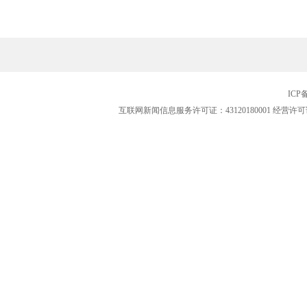
据悉，第九届“糍粑节
体验、民俗展演、美食街
至1月3日。
作者：刘神尊 周佳欢 刘思昊 李
责编：杨雅淇
一审：杨雅淇
二审：徐心怡
三审：吴巍伟
来源：湖南日报·新湖南客户端