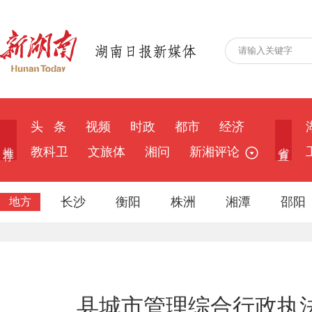
头 条
视频
时政
都市
经济
推 荐
省 直
教科卫
文旅体
湘问
新湘评论
长沙
衡阳
株洲
湘潭
邵阳
地方
县城市管理综合行政执