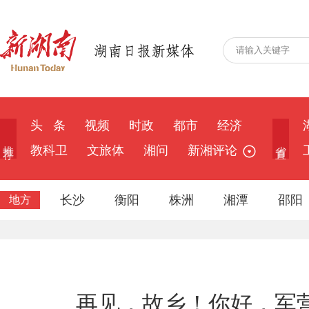
头 条
视频
时政
都市
经济
推 荐
省 直
教科卫
文旅体
湘问
新湘评论
长沙
衡阳
株洲
湘潭
邵阳
地方
再见，故乡！你好，军营