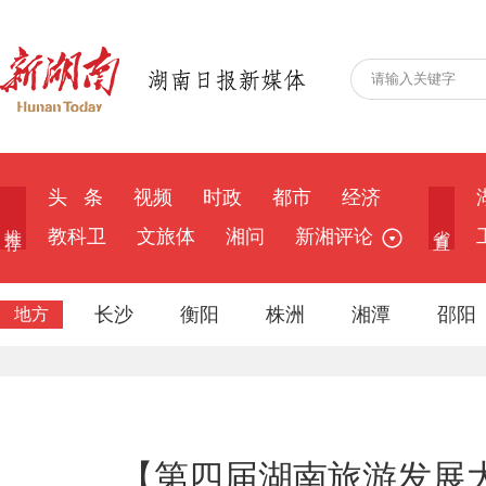
头 条
视频
时政
都市
经济
推 荐
省 直
教科卫
文旅体
湘问
新湘评论
长沙
衡阳
株洲
湘潭
邵阳
地方
【第四届湖南旅游发展