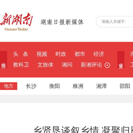
头 条
视频
时政
都市
经济
推 荐
省 直
教科卫
文旅体
湘问
新湘评论
长沙
衡阳
株洲
湘潭
邵阳
地方
乡贤恳谈叙乡情 凝聚归