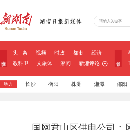
头 条
视频
时政
都市
经济
推 荐
省 直
教科卫
文旅体
湘问
新湘评论
长沙
衡阳
株洲
湘潭
邵阳
地方
国网君山区供电公司：风