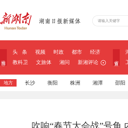
头 条
视频
时政
都市
经济
推 荐
省 直
教科卫
文旅体
湘问
新湘评论
长沙
衡阳
株洲
湘潭
邵阳
地方
吹响“春节大会战”号角