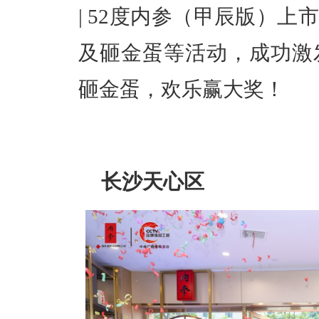
| 52度内参（甲辰版）
及砸金蛋等活动，成功激
砸金蛋，欢乐赢大奖！
长沙天心区