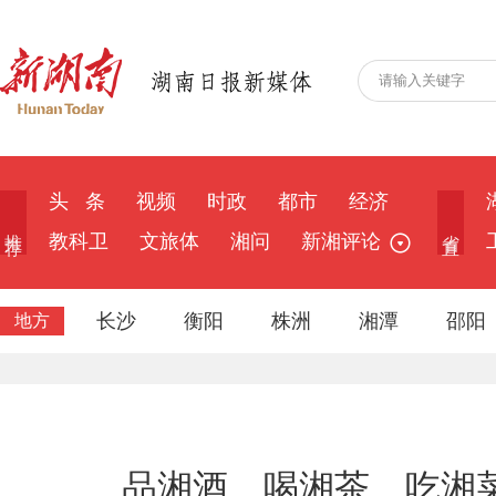
头 条
视频
时政
都市
经济
推 荐
省 直
教科卫
文旅体
湘问
新湘评论
长沙
衡阳
株洲
湘潭
邵阳
地方
品湘酒、喝湘茶、吃湘菜