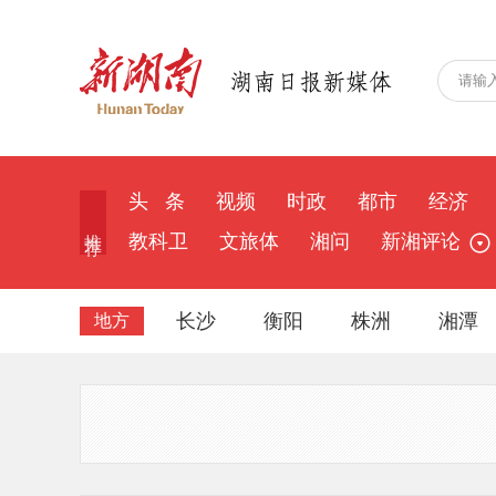
头 条
视频
时政
都市
经济
推 荐
教科卫
文旅体
湘问
新湘评论
长沙
衡阳
株洲
湘潭
地方