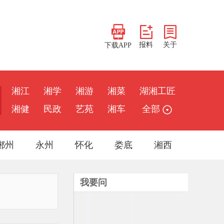
报料
关于
下载APP
湘江
湘学
湘游
湘菜
湖湘工匠
湘健
民政
艺苑
湘车
全部
郴州
永州
怀化
娄底
湘西
我要问