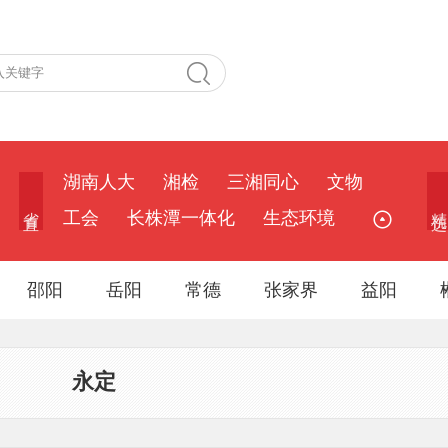
湖南人大
湘检
三湘同心
文物
省 直
精 选
工会
长株潭一体化
生态环境
邵阳
岳阳
常德
张家界
益阳
永定