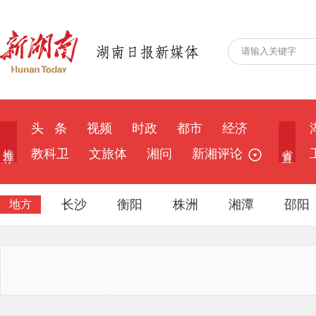
头 条
视频
时政
都市
经济
推 荐
省 直
教科卫
文旅体
湘问
新湘评论
长沙
衡阳
株洲
湘潭
邵阳
地方