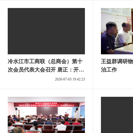
冷水江市工商联（总商会）第十
王益群调研物
次会员代表大会召开 唐正：开拓
治工作
进取真抓实干 奋力谱写工商联事
2026-07-03 19:42:23
业发展新篇章