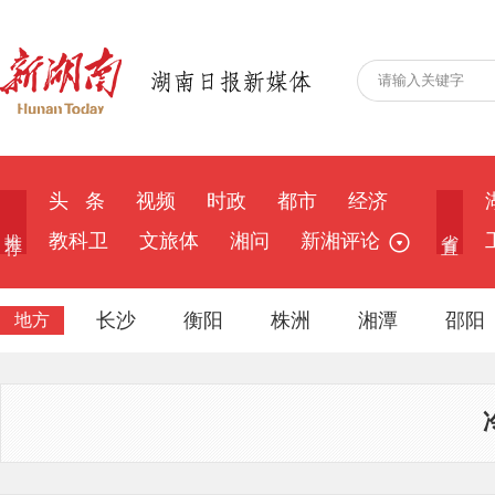
头 条
视频
时政
都市
经济
推 荐
省 直
教科卫
文旅体
湘问
新湘评论
长沙
衡阳
株洲
湘潭
邵阳
地方