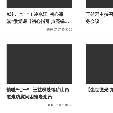
献礼“七一”！冷水江“初心课
王益群主持召
堂”微党课【初心指引 点亮锑
务会议
都】上线，看平凡岗位上的不凡
2026-07-07 15:50:25
坚守，感受信仰的力量。
情暖“七一” | 王益群赴锡矿山街
【尘世微光·
道走访慰问困难老党员
2026-07-06 21:04:38