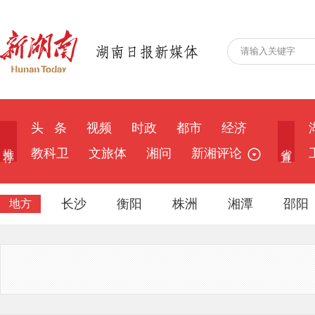
头 条
视频
时政
都市
经济
推 荐
省 直
教科卫
文旅体
湘问
新湘评论
长沙
衡阳
株洲
湘潭
邵阳
地方