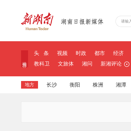
头 条
视频
时政
都市
经济
推 荐
教科卫
文旅体
湘问
新湘评论
长沙
衡阳
株洲
湘潭
地方