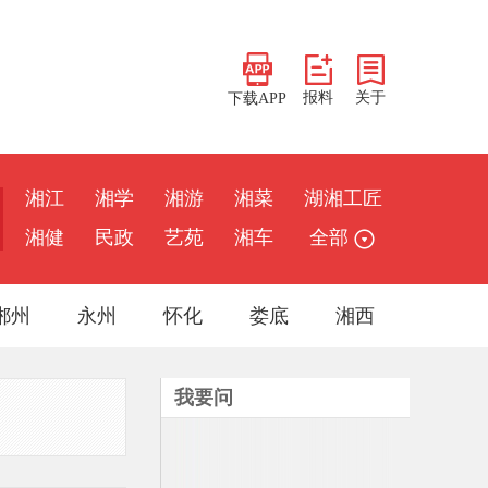
报料
关于
下载APP
湘江
湘学
湘游
湘菜
湖湘工匠
湘健
民政
艺苑
湘车
全部
郴州
永州
怀化
娄底
湘西
我要问