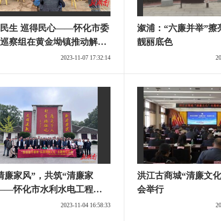
民生 巡得民心——怀化市委
溆浦：“六廉并举”擦
巡察组在黄金坳镇推动解决
靓丽底色
实事小记
2023-11-07 17:32:14
20
清廉家风”，共筑“清廉家
洪江古商城“清廉文化
——怀化市水利水电工程公
会举行
行动
2023-11-04 16:58:33
20