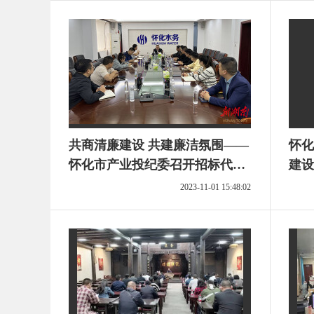
共商清廉建设 共建廉洁氛围——
怀化
怀化市产业投纪委召开招标代理
建设
机构廉政谈话会
2023-11-01 15:48:02