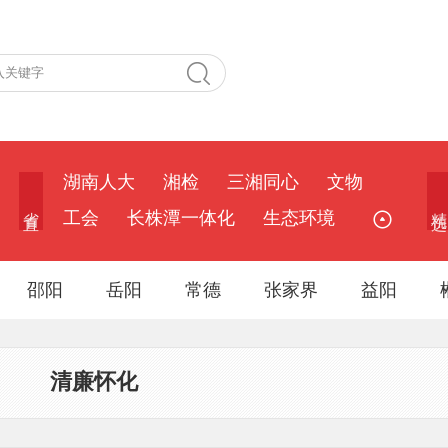
湖南人大
湘检
三湘同心
文物
省 直
精 选
工会
长株潭一体化
生态环境
邵阳
岳阳
常德
张家界
益阳
清廉怀化