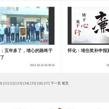
：五年多了，堵心的路终于
怀化：堵住奖补申报
了
2023-10-24 16:30:54
20
0]
[11]
[12]
[13]
[14]
[15]
[16]
[17]
下一页
尾页