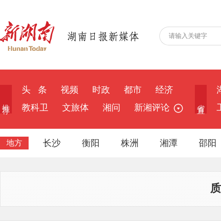
头 条
视频
时政
都市
经济
推 荐
省 直
教科卫
文旅体
湘问
新湘评论
长沙
衡阳
株洲
湘潭
邵阳
地方
质