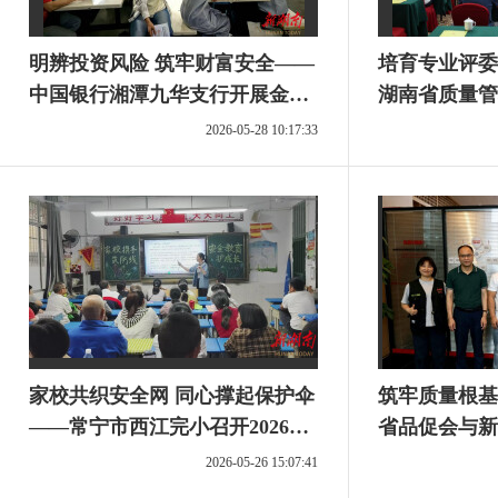
明辨投资风险 筑牢财富安全——
培育专业评委
中国银行湘潭九华支行开展金融
湖南省质量管
知识宣教活动
动评委培训班
2026-05-28 10:17:33
家校共织安全网 同心撑起保护伞
筑牢质量根基
——常宁市西江完小召开2026年
省品促会与新
安全主题家长会
作，探索“平
2026-05-26 15:07:41
赋能新路径