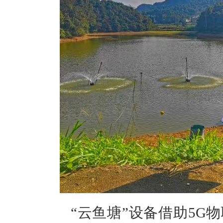
“云鱼塘”设备借助5G