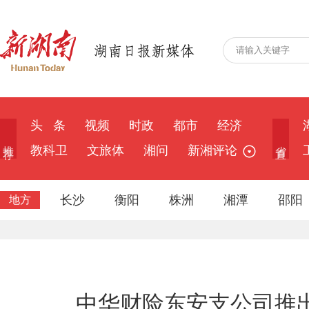
头 条
视频
时政
都市
经济
推 荐
省 直
教科卫
文旅体
湘问
新湘评论
长沙
衡阳
株洲
湘潭
邵阳
地方
中华财险东安支公司推出