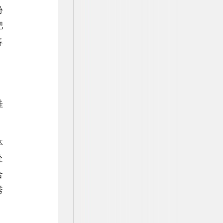
份
肥
春
桂
体
处
合
秀