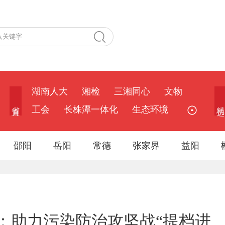
湖南人大
湘检
三湘同心
文物
省 直
精 选
工会
长株潭一体化
生态环境
邵阳
岳阳
常德
张家界
益阳
：助力污染防治攻坚战“提档进