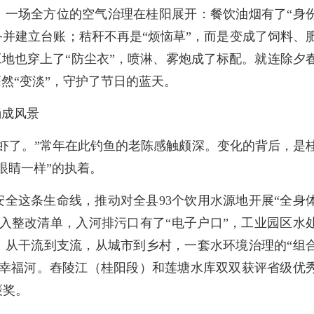
，一场全方位的空气治理在桂阳展开：餐饮油烟有了“身
设备并建立台账；秸秆不再是“烦恼草”，而是变成了饲料、
工地也穿上了“防尘衣”，喷淋、雾炮成了标配。就连除夕
悄然“变淡”，守护了节日的蓝天。
淌成风景
虾了。”常年在此钓鱼的老陈感触颇深。变化的背后，是
眼睛一样”的执着。
全这条生命线，推动对全县93个饮用水源地开展“全身
入整改清单，入河排污口有了“电子户口”，工业园区水
。从干流到支流，从城市到乡村，一套水环境治理的“组
的幸福河。舂陵江（桂阳段）和莲塘水库双双获评省级优
褒奖。