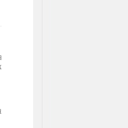
阳
监
、
道