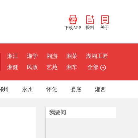
报料
关于
下载APP
湘江
湘学
湘游
湘菜
湖湘工匠
湘健
民政
艺苑
湘车
全部
郴州
永州
怀化
娄底
湘西
我要问