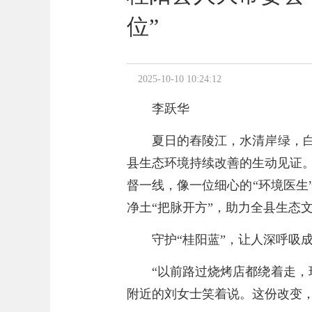
位”
2025-10-10 10:24:12
李跃华
夏日的舂陵江，水清岸绿，白
县生态环境持续改善的生动见证
督一线，像一位细心的“环境医生
净土“把脉开方”，助力全县生态
守护“桂阳蓝”，让人深呼吸
“以前路过烧烤店都绕着走，
附近的刘女士笑着说。这份改变，