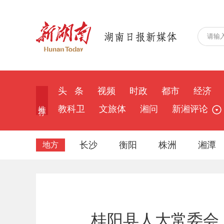
头 条
视频
时政
都市
经济
推 荐
教科卫
文旅体
湘问
新湘评论
长沙
衡阳
株洲
湘潭
地方
桂阳县人大常委会