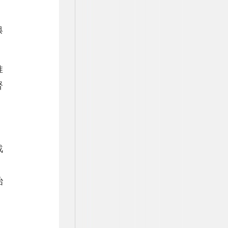
典
推
督
。
战
，
治