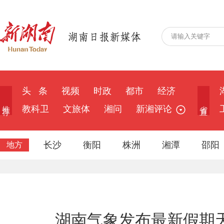
头 条
视频
时政
都市
经济
推 荐
省 直
教科卫
文旅体
湘问
新湘评论
长沙
衡阳
株洲
湘潭
邵阳
地方
湖南气象发布最新假期