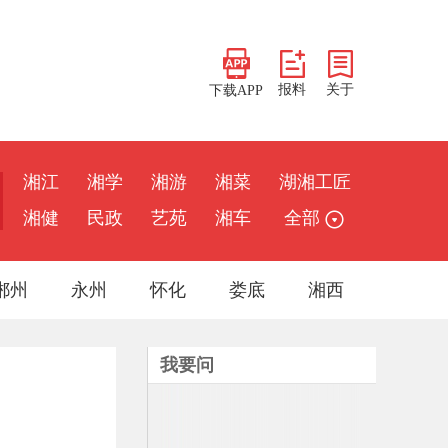
报料
关于
下载APP
湘江
湘学
湘游
湘菜
湖湘工匠
湘健
民政
艺苑
湘车
全部
郴州
永州
怀化
娄底
湘西
我要问