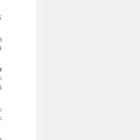
五
构
板
Ⅱ
车
高
大
大
南