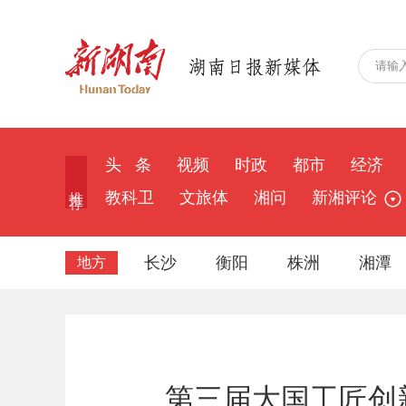
头 条
视频
时政
都市
经济
推 荐
教科卫
文旅体
湘问
新湘评论
长沙
衡阳
株洲
湘潭
地方
第三届大国工匠创