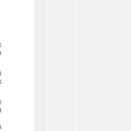
总
量
设
院
劳
展
。
线