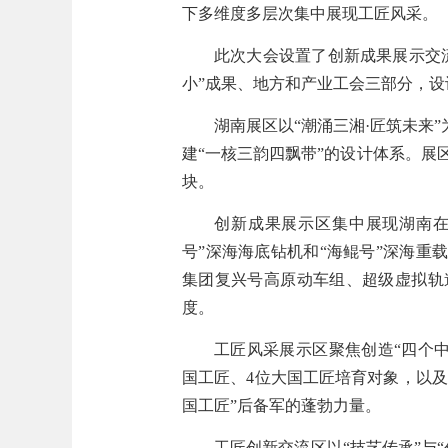
下多维度多层次集中展现工匠风采。
此次大会设置了创新成果展示交流
小”成果、地方和产业工会三部分，
湖南展区以“潮涌三湘·匠筑未来
建“一核三韵四飘带”的设计体系。
块。
创新成果展示区集中展现湖南在
号”深海海底钻机和“海鲲号”深海重
集团复兴号高原动车组、超级虚拟轨
度。
工匠风采展示区聚焦创造“四个中
国工匠、4位大国工匠培育对象，以
国工匠”后备军的蓬勃力量。
工匠创新交流区以“技艺传承”与