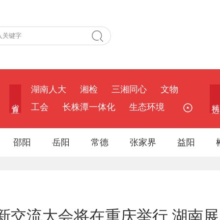
湖南人大
湘检
三湘同心
文物
省 直
精 选
工会
长株潭一体化
生态环境
邵阳
岳阳
常德
张家界
益阳
新交流大会将在重庆举行 湖南展