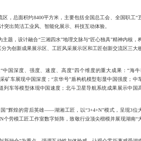
区，总面积约8400平方米，主要包括全国总工会、全国职工“
设计突出简洁工业风、智能化展示、科技互动体验。
”为主题，设计融合“三湘四水”地理文脉与“匠心独具”精神内核，
展区分为创新成果展示区、工匠风采展示区和工匠创新交流区三大
“中国深度、强度、速度、高度”四个维度的重大成果：“海牛
载采矿车展现中国深度；“京华号”盾构机模型彰显中国强度；中
道列车等模型体现中国速度；北斗卫星导航系统成果展示中国
国”辉煌的背后英雄——湖湘工匠，以“3+4+N”模式，呈现3位
及N个劳模工匠工作室数字矩阵，致敬行业顶尖楷模并展现湖南“
“创新融合”为重点，强调互动性与体验感，让观众零距离感受湖