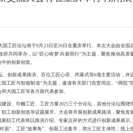
国工匠论坛将于9月23日至26日在重庆举行。本次大会由全国
政府共同举办，以“匠心铸梦 向新而行”为主题，聚焦推动高质
力中的创新创造。
坛、创新成果路演、百位工匠心语、闭幕式等6项主要活动，并
大国工匠与智能制造”为主题，邀请有关部门负责同志、“两院”
会和大国工匠等各方面代表参加。
建设、巾帼工匠、工匠力量2025三个分论坛，其他分论坛围绕
、职工创新创造等议题展开。大会将开展创新成果路演，聚焦发
”成果职工代表将以路演介绍、专家点评的方式进行创新成果展示
对面”、工匠“故事角”、创新工法集市，突出工匠主体性，线上