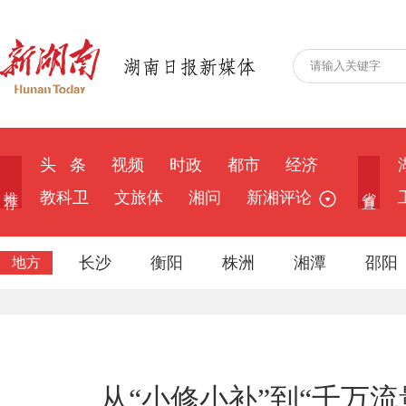
头 条
视频
时政
都市
经济
推 荐
省 直
教科卫
文旅体
湘问
新湘评论
长沙
衡阳
株洲
湘潭
邵阳
地方
从“小修小补”到“千万流