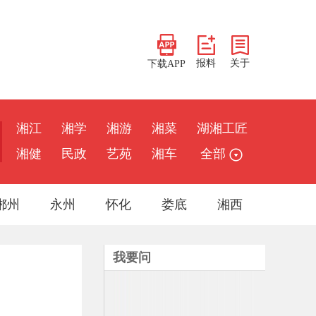
报料
关于
下载APP
湘江
湘学
湘游
湘菜
湖湘工匠
湘健
民政
艺苑
湘车
全部
郴州
永州
怀化
娄底
湘西
我要问