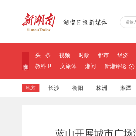
头 条
视频
时政
都市
经济
推 荐
教科卫
文旅体
湘问
新湘评论
长沙
衡阳
株洲
湘潭
地方
蓝山开展城市广场