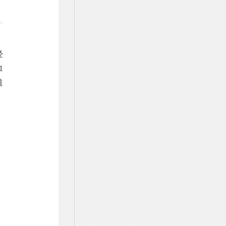
经
1
道