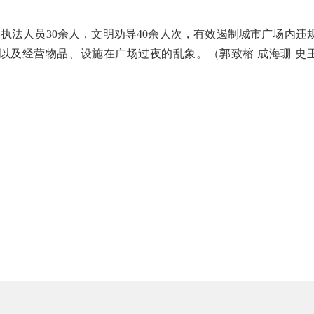
动执法人员
30
余人，文明劝导
40
余人次，
有效遏制城市广场内违
以及经营物品、设施在广场过夜的乱象。
（郭致榕 成海珊 史