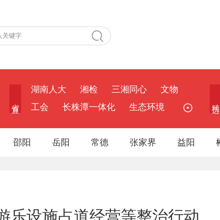
湖南人大
湘检
三湘同心
文物
省 直
精 选
工会
长株潭一体化
生态环境
邵阳
岳阳
常德
张家界
益阳
游乐设施占道经营等整治行动