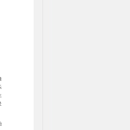
摊
乐
生
处
治