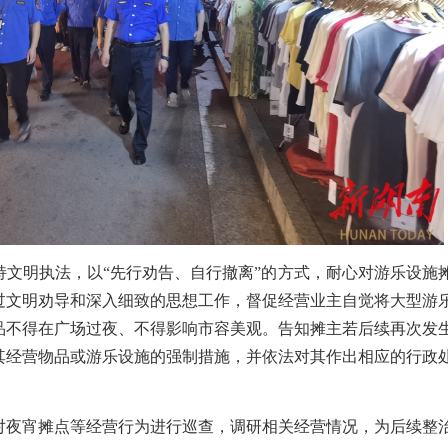
持文明执法，以“先行劝告、自行撤离”的方式，耐心对游乐设施
过文明劝导和深入细致的思想工作，督促经营业主自觉将大型游
品不得在广场过夜、不得影响市容美观。告知摊主若后续再次发
其经营物品或游乐设施的强制措施，并依法对其作出相应的行政
对夜宵摊点等经营行为进行巡查，调研相关经营情况，为后续整