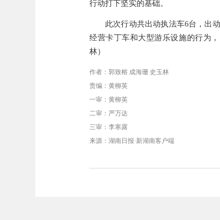
行动打下坚实的基础。
此次行动
共出动执法车
6
台，出
经营卡丁车和大型游乐设施的行为，
林）
作者：郭致榕 成海珊 史玉林
责编：黄柳英
一审：黄柳英
二审：严万达
三审：李寒露
来源：湖南日报·新湖南客户端