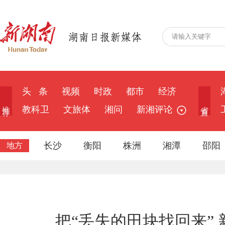
头 条
视频
时政
都市
经济
推 荐
省 直
教科卫
文旅体
湘问
新湘评论
长沙
衡阳
株洲
湘潭
邵阳
地方
把“丢失的田块找回来”