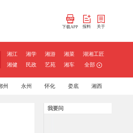
报料
关于
下载APP
湘江
湘学
湘游
湘菜
湖湘工匠
湘健
民政
艺苑
湘车
全部
郴州
永州
怀化
娄底
湘西
我要问