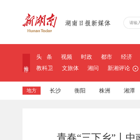
头 条
视频
时政
都市
经济
推 荐
教科卫
文旅体
湘问
新湘评论
长沙
衡阳
株洲
湘潭
地方
青春“三下乡”丨