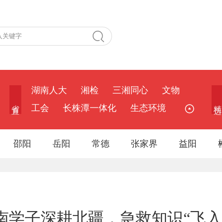
湖南人大
湘检
三湘同心
文物
省 直
精 选
工会
长株潭一体化
生态环境
邵阳
岳阳
常德
张家界
益阳
中南学子深耕北疆，急救知识“飞入