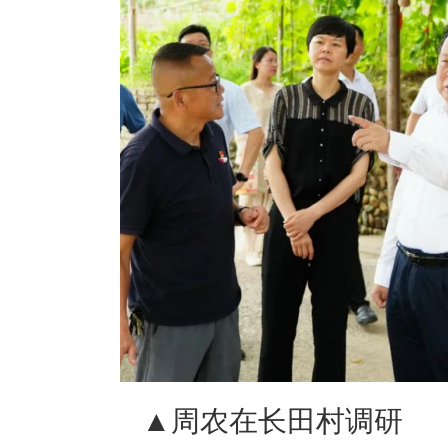
▲
周农在长田村调研