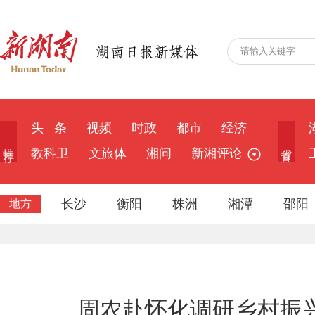
头 条
视频
时政
都市
经济
推 荐
省 直
教科卫
文旅体
湘问
新湘评论
长沙
衡阳
株洲
湘潭
邵阳
地方
周农赴怀化调研乡村振