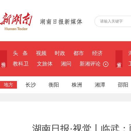
头 条
视频
时政
都市
经济
推 荐
省 直
教科卫
文旅体
湘问
新湘评论
长沙
衡阳
株洲
湘潭
邵阳
地方
湖南日报·视觉丨临武：