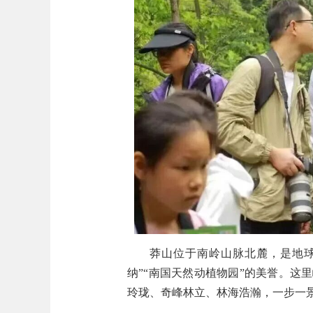
莽山位于南岭山脉北麓，是地
纳”“南国天然动植物园”的美誉。
玲珑、奇峰林立、林海浩瀚，一步一景