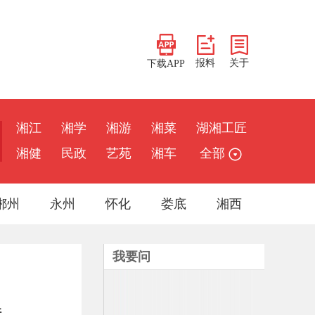
报料
关于
下载APP
湘江
湘学
湘游
湘菜
湖湘工匠
湘健
民政
艺苑
湘车
全部
郴州
永州
怀化
娄底
湘西
我要问
美