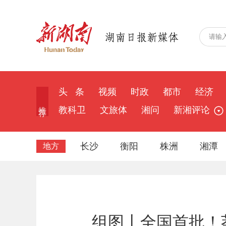
头 条
视频
时政
都市
经济
推 荐
教科卫
文旅体
湘问
新湘评论
长沙
衡阳
株洲
湘潭
地方
组图丨全国首批！