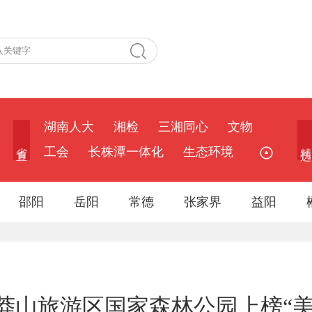
湖南人大
湘检
三湘同心
文物
省 直
精 选
工会
长株潭一体化
生态环境
邵阳
岳阳
常德
张家界
益阳
莽山旅游区国家森林公园上榜“