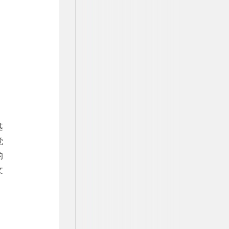
基
觉
的
文