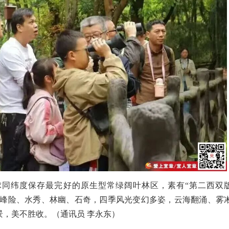
球同纬度保存最完好的原生型常绿阔叶林区，素有“第二西双
这里峰险、水秀、林幽、石奇，四季风光变幻多姿，云海翻涌、雾
，美不胜收。（通讯员 李永东）