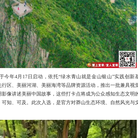
于今年4月17日启动，依托“绿水青山就是金山银山”实践创新
先行区、美丽河湖、美丽海湾等品牌资源活动，推出一批兼具视
用影像讲述美丽中国故事，这些打卡点将成为公众感知生态文明
、可知、可及。
此次入选，是官方对莽山生态环境、自然风光与