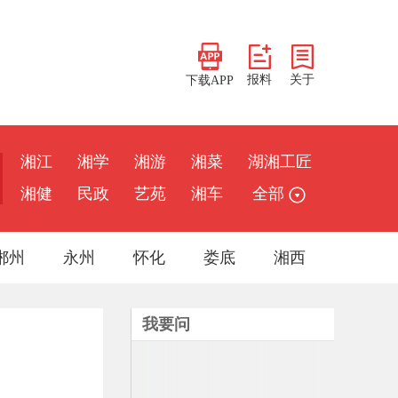
报料
关于
下载APP
湘江
湘学
湘游
湘菜
湖湘工匠
湘健
民政
艺苑
湘车
全部
郴州
永州
怀化
娄底
湘西
我要问