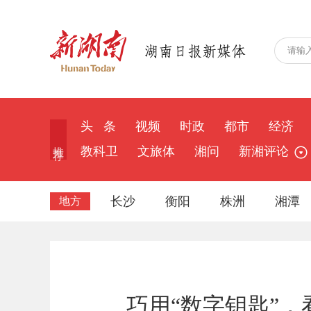
头 条
视频
时政
都市
经济
推 荐
教科卫
文旅体
湘问
新湘评论
长沙
衡阳
株洲
湘潭
地方
巧用“数字钥匙”