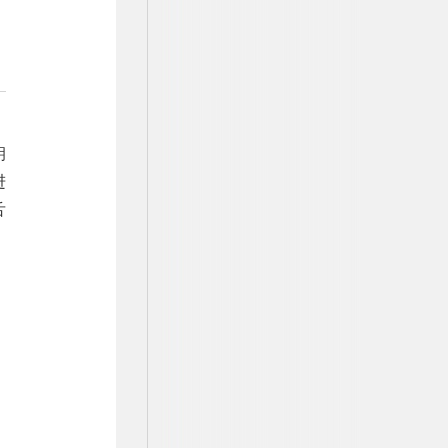
钥
进
舌