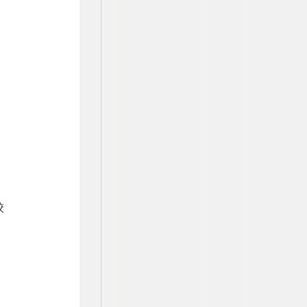
，
校
、