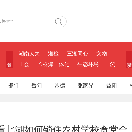
湖南人大
湘检
三湘同心
文物
省 直
精 选
工会
长株潭一体化
生态环境
邵阳
岳阳
常德
张家界
益阳
，看北湖如何锁住农村学校食堂全