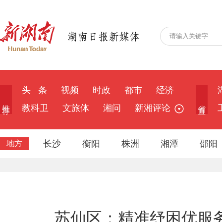
头 条
视频
时政
都市
经济
推 荐
省 直
教科卫
文旅体
湘问
新湘评论
长沙
衡阳
株洲
湘潭
邵阳
地方
苏仙区：精准纾困优服