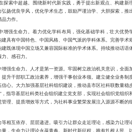
在探索中超越。围绕新时代新实践，勇于提出新观点、构建新
力弘扬优良学风，优化学术生态，鼓励严谨治学、大胆探索，推
精品力作。
中增强生命力。着力优化学科布局，强化基础学科，壮大优势
构建具有中国特色、中国风格、中国气派的学科体系。完善学术
构建既体现中国立场又兼容国际标准的学术体系。持续推动话语
服力、感召力。
中增强生命力。人才是第一资源。牢固树立政治机关意识，全面
，提升干部职工政治素养，增强干事创业本领。建立健全业务制
伍信心。大力加强基层社科组织建设，推动县市区社科联数量稳
破”，指导基层社科类社会组织建立党支部，实现社会组织党组织
范管理、提质增效等方式，为社科事业繁荣发展注入源源不断的
力等相互依存、层层递进。吸引力让群众走近理论，感染力让理
力量，生命力让理论永葆青春。新时代新征程，唯有扎根人民、