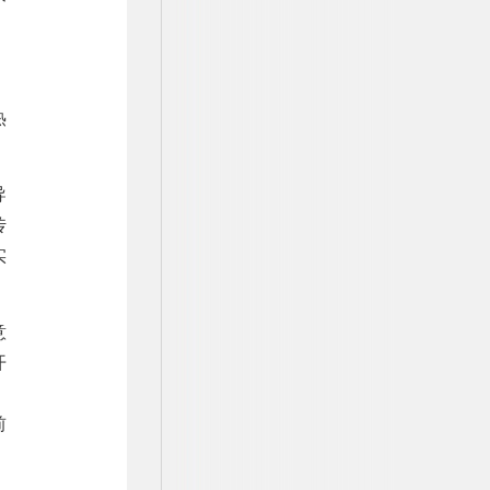
热
导
传
实
意
开
，
前