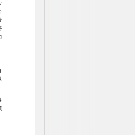
命
会
普
惑
的
价
做
。
科
领
，
。