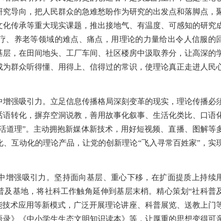
研究导向，把人民群众的急难愁盼作为研究的出发点和落脚点，
文化传承等重大现实课题，推出接地气、有温度、可感知的研究
疗、养老等领域的难点、痛点，用理论的力量给出令人信服的
基层，在田间地头、工厂车间、社区楼房中汲取养分，让高深的
成为群众听得懂、用得上、信得过的常识，使理论真正走进人民
中增强吸引力。立足信息传播格局深刻变革的现实，理论传播必
话语转化，摒弃空洞说教，善用故事化叙事、生活化类比、口语
生活道理”。主动拥抱新媒体新技术，用好短视频、直播、图解等
化、互动化的理论产品，让党的创新理论“飞入寻常百姓家”，实
中增强吸引力。坚持面向基层、重心下移，在扩面提质上持续
普及基地，将社科工作触角延伸到基层末梢。精心策划“社科普
智能技术应用等新模式，广泛开展理论讲座、科普展览、送教上门
语录》《中小学生生态文明知识读本》等，让厚重的思想变得可