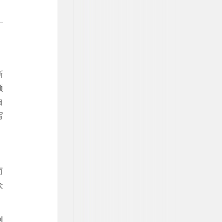
新
须
自
写
而
众
创