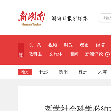
头 条
视频
时政
都市
经济
推 荐
教科卫
文旅体
湘问
新湘评论
长沙
衡阳
株洲
湘潭
地方
哲学社会科学必须