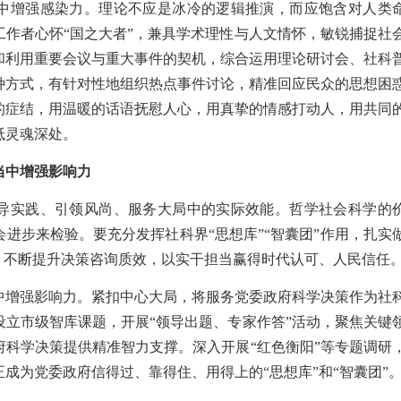
中增强感染力。理论不应是冰冷的逻辑推演，而应饱含对人类
工作者心怀“国之大者”，兼具学术理性与人文情怀，敏锐捕捉社
和利用重要会议与重大事件的契机，综合运用理论研讨会、社科
种方式，有针对性地组织热点事件讨论，精准回应民众的思想困
的症结，用温暖的话语抚慰人心，用真挚的情感打动人，用共同
抵灵魂深处。
当中增强影响力
导实践、引领风尚、服务大局中的实际效能。哲学社会科学的
进步来检验。要充分发挥社科界“思想库”“智囊团”作用，扎实
，不断提升决策咨询质效，以实干担当赢得时代认可、人民信任
中增强影响力。紧扣中心大局，将服务党委政府科学决策作为社
设立市级智库课题，开展“领导出题、专家作答”活动，聚焦关键
府科学决策提供精准智力支撑。深入开展“红色衡阳”等专题调研
成为党委政府信得过、靠得住、用得上的“思想库”和“智囊团”