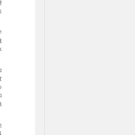
理
出
学
规
体
加
度
步
和
组
论
以