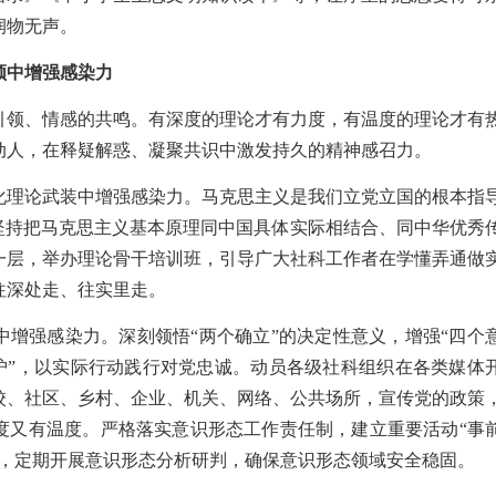
润物无声。
领中增强感染力
引领、情感的共鸣。有深度的理论才有力度，有温度的理论才有
动人，在释疑解惑、凝聚共识中激发持久的精神感召力。
化理论武装中增强感染力。马克思主义是我们立党立国的根本指
。坚持把马克思主义基本原理同中国具体实际相结合、同中华优秀
一层，举办理论骨干培训班，引导广大社科工作者在学懂弄通做
往深处走、往实里走。
中增强感染力。深刻领悟“两个确立”的决定性意义，增强“四个
维护”，以实际行动践行对党忠诚。动员各级社科组织在各类媒体
校、社区、乡村、企业、机关、网络、公共场所，宣传党的政策
度又有温度。严格落实意识形态工作责任制，建立重要活动“事
制，定期开展意识形态分析研判，确保意识形态领域安全稳固。