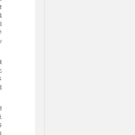
聚
成
回
学
心
须
化
多
现
用
及
等
亲