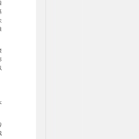
着
基
众
推
聚
形
以
本
传
成