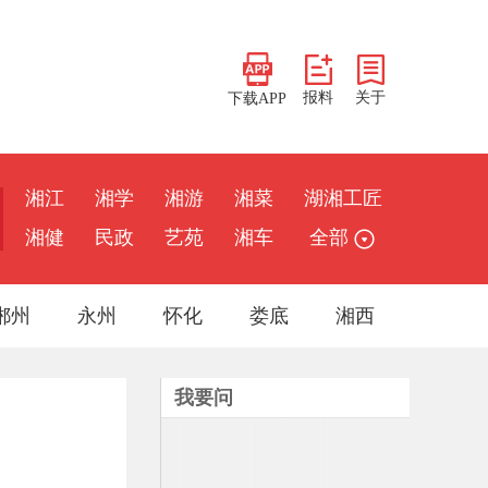
报料
关于
下载APP
湘江
湘学
湘游
湘菜
湖湘工匠
湘健
民政
艺苑
湘车
全部
郴州
永州
怀化
娄底
湘西
我要问