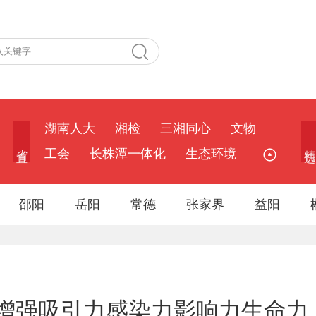
湖南人大
湘检
三湘同心
文物
省 直
精 选
工会
长株潭一体化
生态环境
邵阳
岳阳
常德
张家界
益阳
增强吸引力感染力影响力生命力