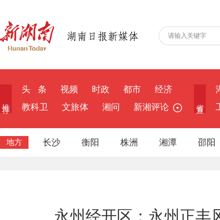
头 条
视频
时政
都市
经济
推 荐
省 直
教科卫
文旅体
湘问
新湘评论
长沙
衡阳
株洲
湘潭
邵阳
地方
永州经开区：永州正丰